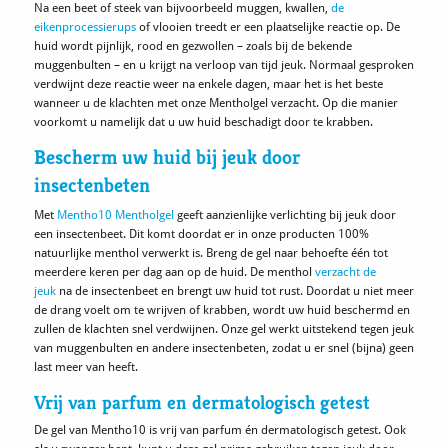
Na een beet of steek van bijvoorbeeld muggen, kwallen,
de
eikenprocessierups
of vlooien treedt er een plaatselijke reactie op. De
huid wordt pijnlijk, rood en gezwollen – zoals bij de bekende
muggenbulten – en u krijgt na verloop van tijd jeuk. Normaal gesproken
verdwijnt deze reactie weer na enkele dagen, maar het is het beste
wanneer u de klachten met onze Mentholgel verzacht. Op die manier
voorkomt u namelijk dat u uw huid beschadigt door te krabben.
Bescherm uw huid bij jeuk door
insectenbeten
Met
Mentho10 Mentholgel
geeft aanzienlijke verlichting bij jeuk door
een insectenbeet. Dit komt doordat er in onze producten 100%
natuurlijke menthol verwerkt is. Breng de gel naar behoefte één tot
meerdere keren per dag aan op de huid. De menthol
verzacht de
jeuk
na de insectenbeet en brengt uw huid tot rust. Doordat u niet meer
de drang voelt om te wrijven of krabben, wordt uw huid beschermd en
zullen de klachten snel verdwijnen. Onze gel werkt uitstekend tegen jeuk
van muggenbulten en andere insectenbeten, zodat u er snel (bijna) geen
last meer van heeft.
Vrij van parfum en dermatologisch getest
De gel van Mentho10 is vrij van parfum én dermatologisch getest. Ook