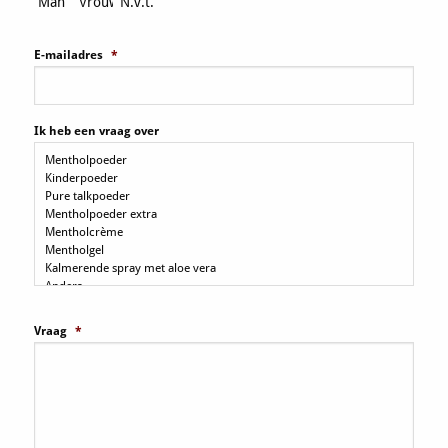
Man
Vrouw
N.v.t.
E-mailadres
*
Ik heb een vraag over
Vraag
*