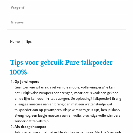
Vragen?
Nieuws
Home
|
Tips
Tips voor gebruik Pure talkpoeder
100%
Op je wimpers
Geef toe, wie wil er nu niet van die mooie, volle wimpers? Je kan
natuurlijk valse wimpers aanbrengen, maar dat is vaak een geknoei
en de lijm kan voor irritatie zorgen. De oplossing? Talkpoeder! Breng
2 laagjes mascara aan en breng dan met een wattenstaafje wat
talkpoeder aan op je wimpers. Als je wimpers grijs zijn, ben je klaar.
Breng nog een laagje mascara aan en voila, prachtige volle wimpers
zónder dat ze vals zijn.
Als droogshampoo
Talkpoeder werkt net hetzelfde als droogshampoo. Merk je ’s avonds