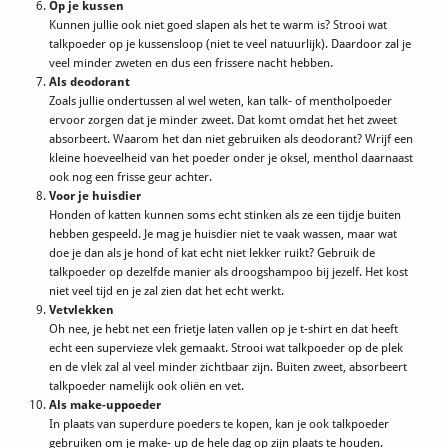
Op je kussen
Kunnen jullie ook niet goed slapen als het te warm is? Strooi wat
talkpoeder op je kussensloop (niet te veel natuurlijk). Daardoor zal je
veel minder zweten en dus een frissere nacht hebben.
Als deodorant
Zoals jullie ondertussen al wel weten, kan talk- of mentholpoeder
ervoor zorgen dat je minder zweet. Dat komt omdat het het zweet
absorbeert. Waarom het dan niet gebruiken als deodorant? Wrijf een
kleine hoeveelheid van het poeder onder je oksel, menthol daarnaast
ook nog een frisse geur achter.
Voor je huisdier
Honden of katten kunnen soms echt stinken als ze een tijdje buiten
hebben gespeeld. Je mag je huisdier niet te vaak wassen, maar wat
doe je dan als je hond of kat echt niet lekker ruikt? Gebruik de
talkpoeder op dezelfde manier als droogshampoo bij jezelf. Het kost
niet veel tijd en je zal zien dat het echt werkt.
Vetvlekken
Oh nee, je hebt net een frietje laten vallen op je t-shirt en dat heeft
echt een supervieze vlek gemaakt. Strooi wat talkpoeder op de plek
en de vlek zal al veel minder zichtbaar zijn. Buiten zweet, absorbeert
talkpoeder namelijk ook oliën en vet.
Als make-uppoeder
In plaats van superdure poeders te kopen, kan je ook talkpoeder
gebruiken om je make- up de hele dag op zijn plaats te houden.