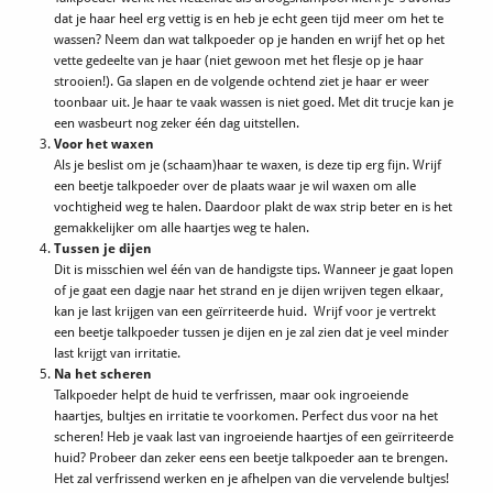
dat je haar heel erg vettig is en heb je echt geen tijd meer om het te
wassen? Neem dan wat talkpoeder op je handen en wrijf het op het
vette gedeelte van je haar (niet gewoon met het flesje op je haar
strooien!). Ga slapen en de volgende ochtend ziet je haar er weer
toonbaar uit. Je haar te vaak wassen is niet goed. Met dit trucje kan je
een wasbeurt nog zeker één dag uitstellen.
Voor het waxen
Als je beslist om je (schaam)haar te waxen, is deze tip erg fijn. Wrijf
een beetje talkpoeder over de plaats waar je wil waxen om alle
vochtigheid weg te halen. Daardoor plakt de wax strip beter en is het
gemakkelijker om alle haartjes weg te halen.
Tussen je dijen
Dit is misschien wel één van de handigste tips. Wanneer je gaat lopen
of je gaat een dagje naar het strand en je dijen wrijven tegen elkaar,
kan je last krijgen van een geïrriteerde huid. Wrijf voor je vertrekt
een beetje talkpoeder tussen je dijen en je zal zien dat je veel minder
last krijgt van irritatie.
Na het scheren
Talkpoeder helpt de huid te verfrissen, maar ook ingroeiende
haartjes, bultjes en irritatie te voorkomen. Perfect dus voor na het
scheren! Heb je vaak last van ingroeiende haartjes of een geïrriteerde
huid? Probeer dan zeker eens een beetje talkpoeder aan te brengen.
Het zal verfrissend werken en je afhelpen van die vervelende bultjes!