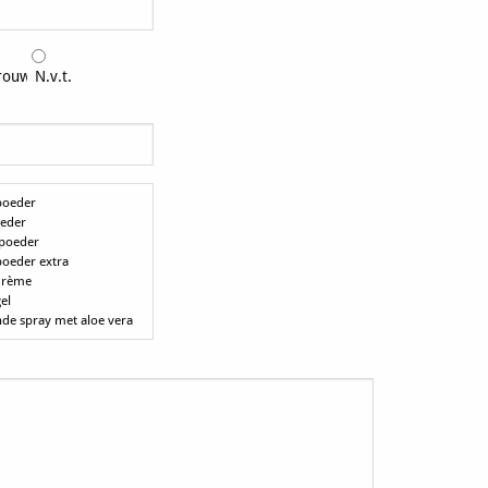
rouw
N.v.t.