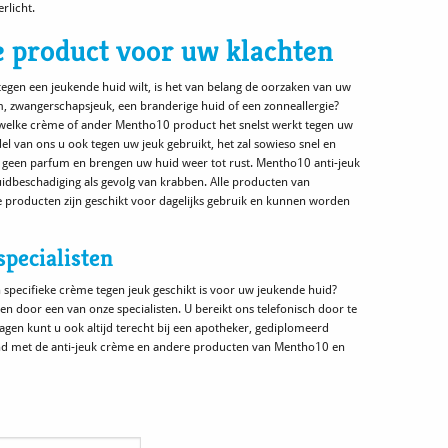
rlicht.
e product voor uw klachten
egen een jeukende huid wilt, is het van belang de oorzaken van uw
em, zwangerschapsjeuk, een branderige huid of een zonneallergie?
welke crème of ander Mentho10 product het snelst werkt tegen uw
l van ons u ook tegen uw jeuk gebruikt, het zal sowieso snel en
n geen parfum en brengen uw huid weer tot rust. Mentho10 anti-jeuk
beschadiging als gevolg van krabben. Alle producten van
 producten zijn geschikt voor dagelijks gebruik en kunnen worden
specialisten
n specifieke crème tegen jeuk geschikt is voor uw jeukende huid?
n door een van onze specialisten. U bereikt ons telefonisch door te
agen kunt u ook altijd terecht bij een apotheker, gediplomeerd
ekend met de anti-jeuk crème en andere producten van Mentho10 en