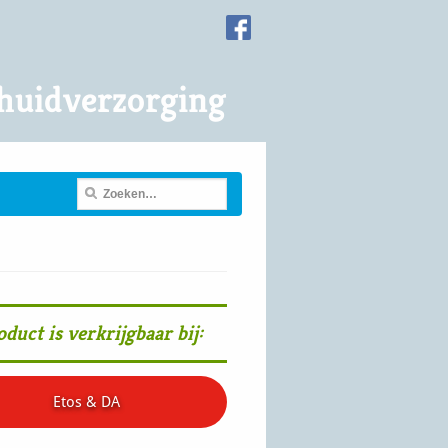
huidverzorging
oduct is verkrijgbaar bij:
Etos & DA