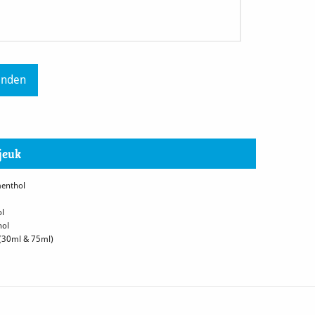
jeuk
menthol
ol
hol
 (30ml & 75ml)