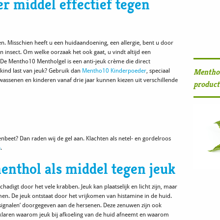
r middel effectief tegen
n. Misschien heeft u een huidaandoening, een allergie, bent u door
 insect. Om welke oorzaak het ook gaat, u vindt altijd een
De Mentho10 Mentholgel is een anti-jeuk crème die direct
Mentho1
 kind last van jeuk? Gebruik dan
Mentho10 Kinderpoeder
, speciaal
lwassenen en kinderen vanaf drie jaar kunnen kiezen uit verschillende
product
nbeet? Dan raden wij de gel aan. Klachten als netel- en gordelroos
a
.
nthol als middel tegen jeuk
hadigt door het vele krabben. Jeuk kan plaatselijk en licht zijn, maar
en. De jeuk ontstaat door het vrijkomen van histamine in de huid.
signalen’ doorgegeven aan de hersenen. Deze zenuwen zijn ook
klaren waarom jeuk bij afkoeling van de huid afneemt en waarom