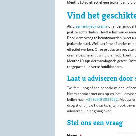
Mentho10 zo effectief een jeukende huid ve
Vind het geschikt
Als u
een anti-jeuk crème
of ander middel t
jeuk te achterhalen. Heeft u last van ecze
Door deze vraag te beantwoorden, weet u 
jeukende huid. Welke crème of ander midde
effectief werken. Onze producten bevatte
crème beschermt uw huid en voorkomt huid
Mentho10 zijn dermatologisch getest. Onze
toegepast bij diverse huidklachten.
Laat u adviseren door 
Twijfelt u nog of een bepaald middel of ee
Neem contact met ons op en laat u advisere
bellen naar
+31 (0)40 3031092
. Met uw vr
drogist of bij uw huisarts. Zij zijn ook b
adviseren u hier graag over.
Stel ons een vraag
Naam
*