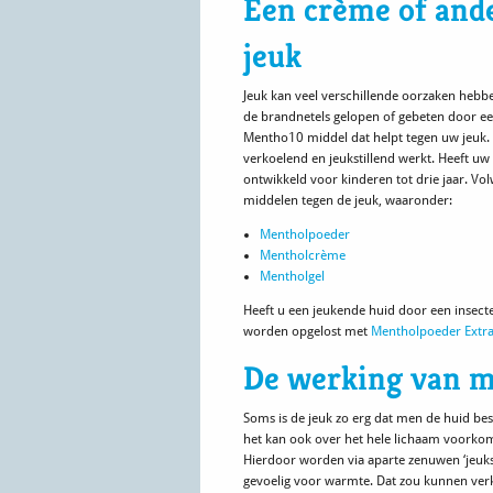
Een crème of ande
jeuk
Jeuk kan veel verschillende oorzaken hebbe
de brandnetels gelopen of gebeten door een
Mentho10 middel dat helpt tegen uw jeuk. 
verkoelend en jeukstillend werkt. Heeft uw
ontwikkeld voor kinderen tot drie jaar. Vo
middelen tegen de jeuk, waaronder:
Mentholpoeder
Mentholcrème
Mentholgel
Heeft u een jeukende huid door een insecte
worden opgelost met
Mentholpoeder Extr
De werking van me
Soms is de jeuk zo erg dat men de huid besc
het kan ook over het hele lichaam voorkom
Hierdoor worden via aparte zenuwen ‘jeuk
gevoelig voor warmte. Dat zou kunnen ver